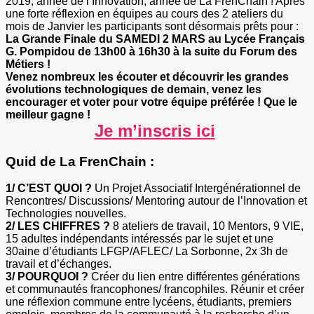
2019, année de l’Innovation, année de La FrenChain ! Après
une forte réflexion en équipes au cours des 2 ateliers du
mois de Janvier les participants sont désormais prêts pour :
La Grande Finale du SAMEDI 2 MARS au Lycée Français
G. Pompidou de 13h00 à 16h30 à la suite du Forum des
Métiers !
Venez nombreux les écouter et découvrir les grandes
évolutions technologiques de demain, venez les
encourager et voter pour votre équipe préférée ! Que le
meilleur gagne !
Je m’inscris ici
Quid de La FrenChain :
1/ C’EST QUOI ?
Un Projet Associatif Intergénérationnel de
Rencontres/ Discussions/ Mentoring autour de l’Innovation et
Technologies nouvelles.
2/ LES CHIFFRES ?
8 ateliers de travail, 10 Mentors, 9 VIE,
15 adultes indépendants intéressés par le sujet et une
30aine d’étudiants LFGP/AFLEC/ La Sorbonne, 2x 3h de
travail et d’échanges.
3/ POURQUOI ?
Créer du lien entre différentes générations
et communautés francophones/ francophiles. Réunir et créer
une réflexion commune entre lycéens, étudiants, premiers